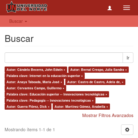
Toggl
navig
Buscar
Buscar
Ir
Autor: Cándelo Becerra, John Edwin ×
Autor: Bernal Crespo, Julia Sandra ×
Palabra clave: Internet en la educación superior ×
Autor: Anaya Taboada, María José ×
Autor: Castro de Castro, Adela de, ×
Autor: Cervantes Campo, Guillermo ×
Palabra clave: Educación superior -- Innovaciones tecnológicas ×
Palabra clave: Pedagogía -- Innovaciones tecnológicas ×
Autor: Guerra Flórez, Dick ×
Autor: Martínez Gómez, Anabella ×
Mostrar Filtros Avanzados
Mostrando ítems 1-1 de 1