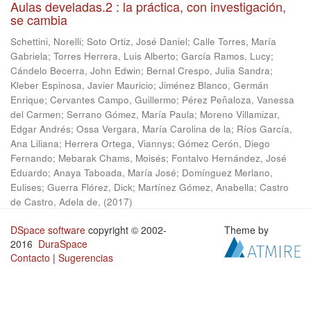
Aulas develadas.2 : la práctica, con investigación,
se cambia
Schettini, Norelli
;
Soto Ortiz, José Daniel
;
Calle Torres, María
Gabriela
;
Torres Herrera, Luis Alberto
;
García Ramos, Lucy
;
Cándelo Becerra, John Edwin
;
Bernal Crespo, Julia Sandra
;
Kleber Espinosa, Javier Mauricio
;
Jiménez Blanco, Germán
Enrique
;
Cervantes Campo, Guillermo
;
Pérez Peñaloza, Vanessa
del Carmen
;
Serrano Gómez, María Paula
;
Moreno Villamizar,
Edgar Andrés
;
Ossa Vergara, María Carolina de la
;
Ríos García,
Ana Liliana
;
Herrera Ortega, Viannys
;
Gómez Cerón, Diego
Fernando
;
Mebarak Chams, Moisés
;
Fontalvo Hernández, José
Eduardo
;
Anaya Taboada, María José
;
Domínguez Merlano,
Eulises
;
Guerra Flórez, Dick
;
Martínez Gómez, Anabella
;
Castro
de Castro, Adela de,
(
2017
)
DSpace software
copyright © 2002-
Theme by
2016
DuraSpace
Contacto
|
Sugerencias