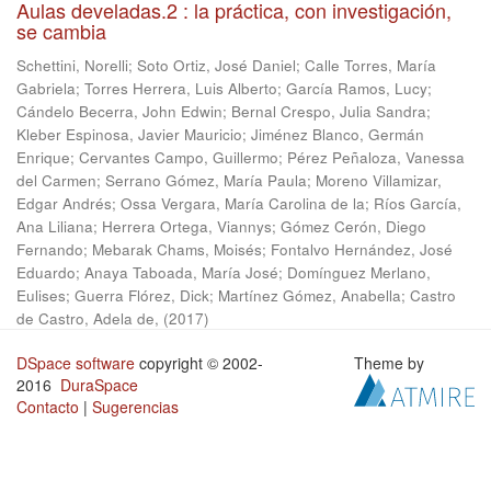
Aulas develadas.2 : la práctica, con investigación,
se cambia
Schettini, Norelli
;
Soto Ortiz, José Daniel
;
Calle Torres, María
Gabriela
;
Torres Herrera, Luis Alberto
;
García Ramos, Lucy
;
Cándelo Becerra, John Edwin
;
Bernal Crespo, Julia Sandra
;
Kleber Espinosa, Javier Mauricio
;
Jiménez Blanco, Germán
Enrique
;
Cervantes Campo, Guillermo
;
Pérez Peñaloza, Vanessa
del Carmen
;
Serrano Gómez, María Paula
;
Moreno Villamizar,
Edgar Andrés
;
Ossa Vergara, María Carolina de la
;
Ríos García,
Ana Liliana
;
Herrera Ortega, Viannys
;
Gómez Cerón, Diego
Fernando
;
Mebarak Chams, Moisés
;
Fontalvo Hernández, José
Eduardo
;
Anaya Taboada, María José
;
Domínguez Merlano,
Eulises
;
Guerra Flórez, Dick
;
Martínez Gómez, Anabella
;
Castro
de Castro, Adela de,
(
2017
)
DSpace software
copyright © 2002-
Theme by
2016
DuraSpace
Contacto
|
Sugerencias