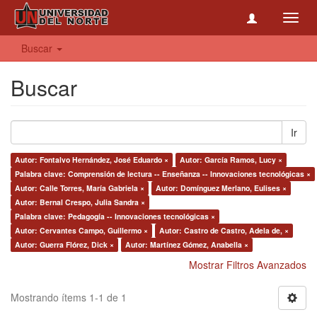
Toggl
navig
Buscar
Buscar
Ir
Autor: Fontalvo Hernández, José Eduardo ×
Autor: García Ramos, Lucy ×
Palabra clave: Comprensión de lectura -- Enseñanza -- Innovaciones tecnológicas ×
Autor: Calle Torres, María Gabriela ×
Autor: Domínguez Merlano, Eulises ×
Autor: Bernal Crespo, Julia Sandra ×
Palabra clave: Pedagogía -- Innovaciones tecnológicas ×
Autor: Cervantes Campo, Guillermo ×
Autor: Castro de Castro, Adela de, ×
Autor: Guerra Flórez, Dick ×
Autor: Martínez Gómez, Anabella ×
Mostrar Filtros Avanzados
Mostrando ítems 1-1 de 1