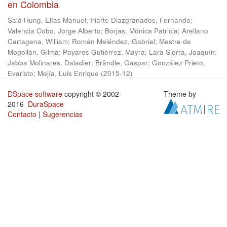
en Colombia
Said Hung, Elías Manuel
;
Iriarte Diazgranados, Fernando
;
Valencia Cobo, Jorge Alberto
;
Borjas, Mónica Patricia
;
Arellano
Cartagena, William
;
Román Meléndez, Gabriel
;
Mestre de
Mogollón, Gilma
;
Payares Gutiérrez, Mayra
;
Lara Sierra, Joaquín
;
Jabba Molinares, Daladier
;
Brändle, Gaspar
;
González Prieto,
Evaristo
;
Mejía, Luis Enrique
(
2015-12
)
DSpace software
copyright © 2002-
Theme by
2016
DuraSpace
Contacto
|
Sugerencias