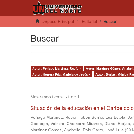
DSpace Principal
Editorial
Buscar
Buscar
Autor: Periago Martínez, Rocío ×
Autor: Martínez Gómez, Anabell
Autor: Herrera Púa, Mariela de Jesús ×
Autor: Borjas, Mónica Pat
Mostrando ítems 1-1 de 1
Situación de la educación en el Caribe co
Periago Martínez, Rocío
;
Tobón Berrío, Luz Estela
;
Jar
Goenaga, Valmiro
;
Chamorro Miranda, Diana
;
Borjas, 
Martínez Gómez, Anabella
;
Polo Otero, José Luis
(
201