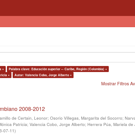
a ×
Palabra clave: Educación superior -- Caribe, Región (Colombia) ×
ricia ×
Autor: Valencia Cobo, Jorge Alberto ×
Mostrar Filtros 
lombiano 2008-2012
amillo de Certain, Leonor
;
Osorio Villegas, Margarita del Socorro
;
Narv
Mónica Patricia
;
Valencia Cobo, Jorge Alberto
;
Herrera Púa, Mariela de
3-07-11
)