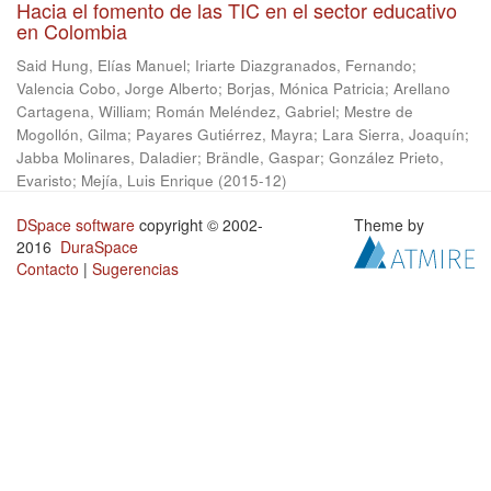
Hacia el fomento de las TIC en el sector educativo
en Colombia
Said Hung, Elías Manuel
;
Iriarte Diazgranados, Fernando
;
Valencia Cobo, Jorge Alberto
;
Borjas, Mónica Patricia
;
Arellano
Cartagena, William
;
Román Meléndez, Gabriel
;
Mestre de
Mogollón, Gilma
;
Payares Gutiérrez, Mayra
;
Lara Sierra, Joaquín
;
Jabba Molinares, Daladier
;
Brändle, Gaspar
;
González Prieto,
Evaristo
;
Mejía, Luis Enrique
(
2015-12
)
DSpace software
copyright © 2002-
Theme by
2016
DuraSpace
Contacto
|
Sugerencias