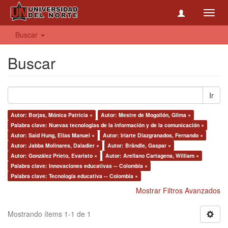
Toggl
navig
Buscar
Buscar
Ir
Autor: Borjas, Mónica Patricia ×
Autor: Mestre de Mogollón, Gilma ×
Palabra clave: Nuevas tecnologías de la información y de la comunicación ×
Autor: Said Hung, Elías Manuel ×
Autor: Iriarte Diazgranados, Fernando ×
Autor: Jabba Molinares, Daladier ×
Autor: Brändle, Gaspar ×
Autor: González Prieto, Evaristo ×
Autor: Arellano Cartagena, William ×
Palabra clave: Innovaciones educativas -- Colombia ×
Palabra clave: Tecnología educativa -- Colombia ×
Mostrar Filtros Avanzados
Mostrando ítems 1-1 de 1