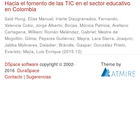
Hacia el fomento de las TIC en el sector educativo
en Colombia
Said Hung, Elías Manuel
;
Iriarte Diazgranados, Fernando
;
Valencia Cobo, Jorge Alberto
;
Borjas, Mónica Patricia
;
Arellano
Cartagena, William
;
Román Meléndez, Gabriel
;
Mestre de
Mogollón, Gilma
;
Payares Gutiérrez, Mayra
;
Lara Sierra, Joaquín
;
Jabba Molinares, Daladier
;
Brändle, Gaspar
;
González Prieto,
Evaristo
;
Mejía, Luis Enrique
(
2015-12
)
DSpace software
copyright © 2002-
Theme by
2016
DuraSpace
Contacto
|
Sugerencias