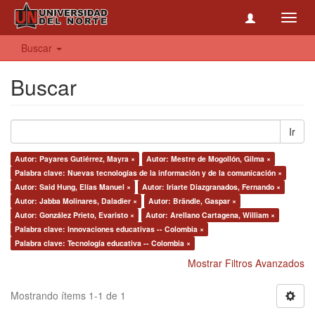
Toggl
navig
Buscar
Buscar
Ir
Autor: Payares Gutiérrez, Mayra ×
Autor: Mestre de Mogollón, Gilma ×
Palabra clave: Nuevas tecnologías de la información y de la comunicación ×
Autor: Said Hung, Elías Manuel ×
Autor: Iriarte Diazgranados, Fernando ×
Autor: Jabba Molinares, Daladier ×
Autor: Brändle, Gaspar ×
Autor: González Prieto, Evaristo ×
Autor: Arellano Cartagena, William ×
Palabra clave: Innovaciones educativas -- Colombia ×
Palabra clave: Tecnología educativa -- Colombia ×
Mostrar Filtros Avanzados
Mostrando ítems 1-1 de 1