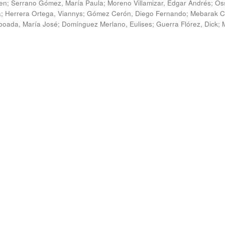
en
;
Serrano Gómez, María Paula
;
Moreno Villamizar, Edgar Andrés
;
Os
a
;
Herrera Ortega, Viannys
;
Gómez Cerón, Diego Fernando
;
Mebarak C
boada, María José
;
Domínguez Merlano, Eulises
;
Guerra Flórez, Dick
;