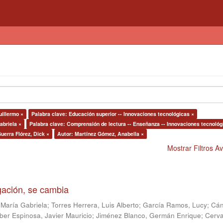
illermo ×
Palabra clave: Educación superior -- Innovaciones tecnológicas ×
abriela ×
Palabra clave: Comprensión de lectura -- Enseñanza -- Innovaciones tecnológ
uerra Flórez, Dick ×
Autor: Martínez Gómez, Anabella ×
Mostrar Filtros 
igación, se cambia
 María Gabriela
;
Torres Herrera, Luis Alberto
;
García Ramos, Lucy
;
Cán
ber Espinosa, Javier Mauricio
;
Jiménez Blanco, Germán Enrique
;
Cerv