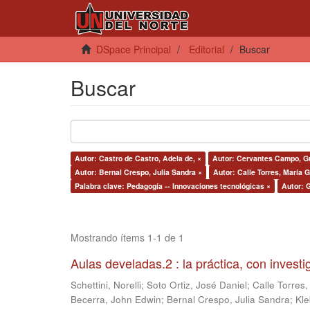
DSpace Principal
Editorial
Buscar
Buscar
Autor: Castro de Castro, Adela de, ×
Autor: Cervantes Campo, Gu
Autor: Bernal Crespo, Julia Sandra ×
Autor: Calle Torres, María G
Palabra clave: Pedagogía -- Innovaciones tecnológicas ×
Autor: G
Mostrando ítems 1-1 de 1
Aulas develadas.2 : la práctica, con invest
Schettini, Norelli
;
Soto Ortiz, José Daniel
;
Calle Torres,
Becerra, John Edwin
;
Bernal Crespo, Julia Sandra
;
Kle