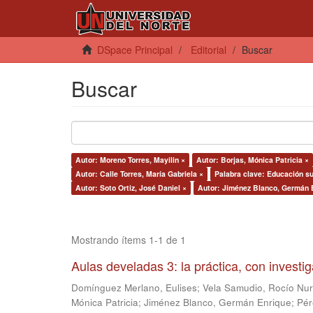
DSpace Principal
Editorial
Buscar
Buscar
Autor: Moreno Torres, Mayilin ×
Autor: Borjas, Mónica Patricia ×
Autor: Calle Torres, María Gabriela ×
Palabra clave: Educación su
Autor: Soto Ortiz, José Daniel ×
Autor: Jiménez Blanco, Germán 
Mostrando ítems 1-1 de 1
Aulas develadas 3: la práctica, con investi
Domínguez Merlano, Eulises
;
Vela Samudio, Rocío Nur
Mónica Patricia
;
Jiménez Blanco, Germán Enrique
;
Pér