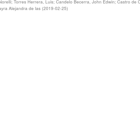
Norelli
;
Torres Herrera, Luis
;
Candelo Becerra, John Edwin
;
Castro de C
ayra Alejandra de las
(
2019-02-25
)