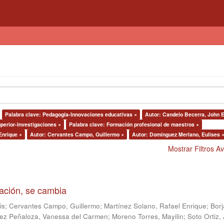
Palabra clave: Pedagogía-Innovaciones educativas ×
Autor: Candelo Becerra, John 
perior-Investigaciones ×
Palabra clave: Formación profesional de maestros ×
Enrique ×
Autor: Cervantes Campo, Guillermo ×
Autor: Domínguez Merlano, Eulises 
Mostrar Filtros 
gación, se cambia
is
;
Cervantes Campo, Guillermo
;
Martínez Solano, Rafael Enrique
;
Borj
ez Peñaloza, Vanessa del Carmen
;
Moreno Torres, Mayilin
;
Soto Ortiz,