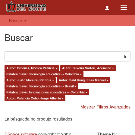
Toggl
navig
Buscar
Buscar
Ir
Autor: Ordoñez, Mónica Patricia ×
Autor: Silveira Sartori, Ademilde ×
Palabra clave: Tecnología educativa -- Colombia ×
Autor: Justo Moreira, Patricia ×
Autor: Said Hung, Elías Manuel ×
Palabra clave: Tecnología educativa -- Brasil ×
Palabra clave: Innovaciones educativas -- Colombia ×
Autor: Valencia Cobo, Jorge Alberto ×
Mostrar Filtros Avanzados
La búsqueda no produjo resultados
DSpace software
copyright © 2002-
Theme by