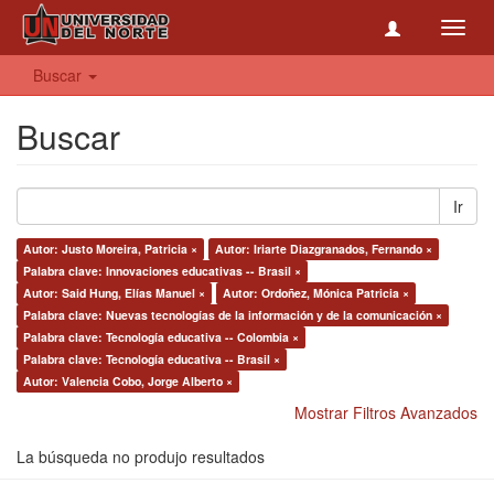
Toggl
navig
Buscar
Buscar
Ir
Autor: Justo Moreira, Patricia ×
Autor: Iriarte Diazgranados, Fernando ×
Palabra clave: Innovaciones educativas -- Brasil ×
Autor: Said Hung, Elías Manuel ×
Autor: Ordoñez, Mónica Patricia ×
Palabra clave: Nuevas tecnologías de la información y de la comunicación ×
Palabra clave: Tecnología educativa -- Colombia ×
Palabra clave: Tecnología educativa -- Brasil ×
Autor: Valencia Cobo, Jorge Alberto ×
Mostrar Filtros Avanzados
La búsqueda no produjo resultados