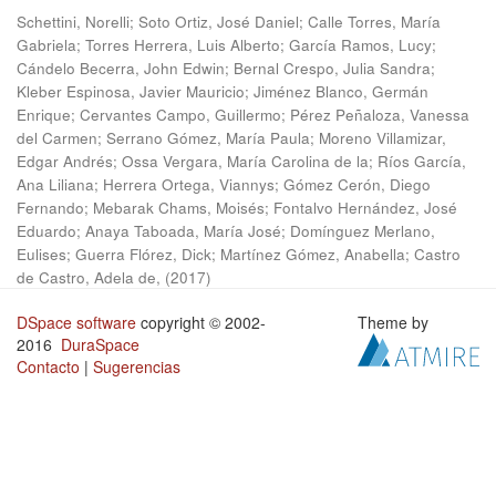
Schettini, Norelli
;
Soto Ortiz, José Daniel
;
Calle Torres, María
Gabriela
;
Torres Herrera, Luis Alberto
;
García Ramos, Lucy
;
Cándelo Becerra, John Edwin
;
Bernal Crespo, Julia Sandra
;
Kleber Espinosa, Javier Mauricio
;
Jiménez Blanco, Germán
Enrique
;
Cervantes Campo, Guillermo
;
Pérez Peñaloza, Vanessa
del Carmen
;
Serrano Gómez, María Paula
;
Moreno Villamizar,
Edgar Andrés
;
Ossa Vergara, María Carolina de la
;
Ríos García,
Ana Liliana
;
Herrera Ortega, Viannys
;
Gómez Cerón, Diego
Fernando
;
Mebarak Chams, Moisés
;
Fontalvo Hernández, José
Eduardo
;
Anaya Taboada, María José
;
Domínguez Merlano,
Eulises
;
Guerra Flórez, Dick
;
Martínez Gómez, Anabella
;
Castro
de Castro, Adela de,
(
2017
)
DSpace software
copyright © 2002-
Theme by
2016
DuraSpace
Contacto
|
Sugerencias