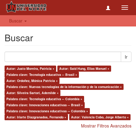
Toggl
navig
Buscar
Buscar
Ir
Autor: Justo Moreira, Patricia ×
Autor: Said Hung, Elías Manuel ×
Palabra clave: Tecnología educativa -- Brasil ×
Autor: Ordoñez, Mónica Patricia ×
Palabra clave: Nuevas tecnologías de la información y de la comunicación ×
Autor: Silveira Sartori, Ademilde ×
Palabra clave: Tecnología educativa -- Colombia ×
Palabra clave: Innovaciones educativas -- Brasil ×
Palabra clave: Innovaciones educativas -- Colombia ×
Autor: Iriarte Diazgranados, Fernando ×
Autor: Valencia Cobo, Jorge Alberto ×
Mostrar Filtros Avanzados