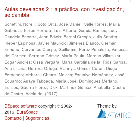
Aulas develadas.2 : la práctica, con investigación,
se cambia
Schettini, Norelli
;
Soto Ortiz, José Daniel
;
Calle Torres, María
Gabriela
;
Torres Herrera, Luis Alberto
;
García Ramos, Lucy
;
Cándelo Becerra, John Edwin
;
Bernal Crespo, Julia Sandra
;
Kleber Espinosa, Javier Mauricio
;
Jiménez Blanco, Germán
Enrique
;
Cervantes Campo, Guillermo
;
Pérez Peñaloza, Vanessa
del Carmen
;
Serrano Gómez, María Paula
;
Moreno Villamizar,
Edgar Andrés
;
Ossa Vergara, María Carolina de la
;
Ríos García,
Ana Liliana
;
Herrera Ortega, Viannys
;
Gómez Cerón, Diego
Fernando
;
Mebarak Chams, Moisés
;
Fontalvo Hernández, José
Eduardo
;
Anaya Taboada, María José
;
Domínguez Merlano,
Eulises
;
Guerra Flórez, Dick
;
Martínez Gómez, Anabella
;
Castro
de Castro, Adela de,
(
2017
)
DSpace software
copyright © 2002-
Theme by
2016
DuraSpace
Contacto
|
Sugerencias