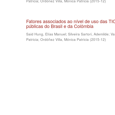
Patricia
;
Ordóñez Villa, Mónica Patricia
(
2015-12
)
Fatores associados ao nível de uso das T
públicas do Brasil e da Colômbia
Said Hung, Elías Manuel
;
Silveira Sartori, Ademilde
;
Va
Patricia
;
Ordóñez Villa, Mónica Patricia
(
2015-12
)