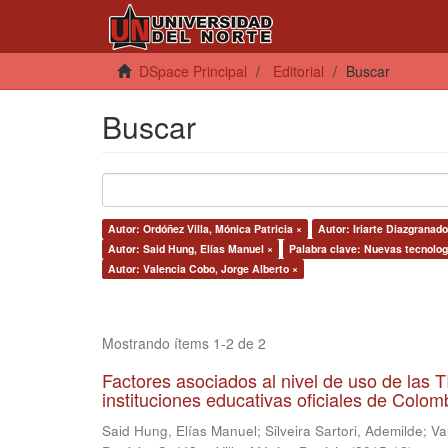
DSpace Principal
Editorial
Buscar
Buscar
Autor: Ordóñez Villa, Mónica Patricia ×
Autor: Iriarte Diazgranad
Autor: Said Hung, Elías Manuel ×
Palabra clave: Nuevas tecnolog
Autor: Valencia Cobo, Jorge Alberto ×
Mostrando ítems 1-2 de 2
Factores asociados al nivel de uso de las
instituciones educativas oficiales de Colomb
Said Hung, Elías Manuel
;
Silveira Sartori, Ademilde
;
Va