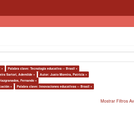
 ×
Palabra clave: Tecnología educativa -- Brasil ×
eira Sartori, Ademilde ×
Autor: Justo Moreira, Patricia ×
 Diazgranados, Fernando ×
cación ×
Palabra clave: Innovaciones educativas -- Brasil ×
Mostrar Filtros 