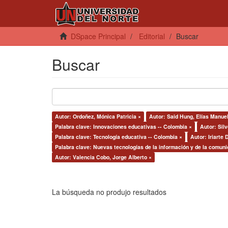
DSpace Principal
Editorial
Buscar
Buscar
Autor: Ordoñez, Mónica Patricia ×
Autor: Said Hung, Elías Manuel
Palabra clave: Innovaciones educativas -- Colombia ×
Autor: Silv
Palabra clave: Tecnología educativa -- Colombia ×
Autor: Iriarte
Palabra clave: Nuevas tecnologías de la información y de la comuni
Autor: Valencia Cobo, Jorge Alberto ×
La búsqueda no produjo resultados