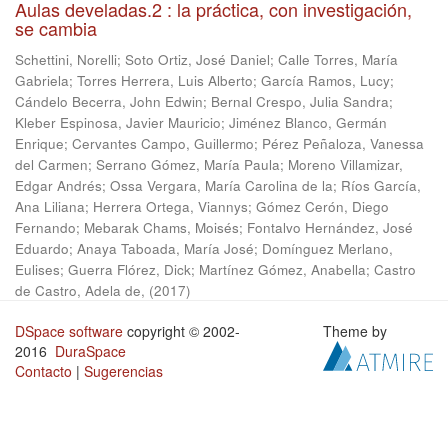
Aulas develadas.2 : la práctica, con investigación,
se cambia
Schettini, Norelli
;
Soto Ortiz, José Daniel
;
Calle Torres, María
Gabriela
;
Torres Herrera, Luis Alberto
;
García Ramos, Lucy
;
Cándelo Becerra, John Edwin
;
Bernal Crespo, Julia Sandra
;
Kleber Espinosa, Javier Mauricio
;
Jiménez Blanco, Germán
Enrique
;
Cervantes Campo, Guillermo
;
Pérez Peñaloza, Vanessa
del Carmen
;
Serrano Gómez, María Paula
;
Moreno Villamizar,
Edgar Andrés
;
Ossa Vergara, María Carolina de la
;
Ríos García,
Ana Liliana
;
Herrera Ortega, Viannys
;
Gómez Cerón, Diego
Fernando
;
Mebarak Chams, Moisés
;
Fontalvo Hernández, José
Eduardo
;
Anaya Taboada, María José
;
Domínguez Merlano,
Eulises
;
Guerra Flórez, Dick
;
Martínez Gómez, Anabella
;
Castro
de Castro, Adela de,
(
2017
)
DSpace software
copyright © 2002-
Theme by
2016
DuraSpace
Contacto
|
Sugerencias