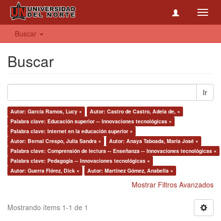
Toggl
navig
Buscar
Buscar
Ir
Autor: García Ramos, Lucy ×
Autor: Castro de Castro, Adela de, ×
Palabra clave: Educación superior -- Innovaciones tecnológicas ×
Palabra clave: Internet en la educación superior ×
Autor: Bernal Crespo, Julia Sandra ×
Autor: Anaya Taboada, María José ×
Palabra clave: Comprensión de lectura -- Enseñanza -- Innovaciones tecnológicas ×
Palabra clave: Pedagogía -- Innovaciones tecnológicas ×
Autor: Guerra Flórez, Dick ×
Autor: Martínez Gómez, Anabella ×
Mostrar Filtros Avanzados
Mostrando ítems 1-1 de 1