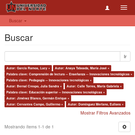
Toggl
navig
Buscar
Buscar
Ir
Autor: García Ramos, Lucy ×
Autor: Anaya Taboada, María José ×
Palabra clave: Comprensión de lectura -- Enseñanza -- Innovaciones tecnológicas ×
Palabra clave: Pedagogía -- Innovaciones tecnológicas ×
Autor: Bernal Crespo, Julia Sandra ×
Autor: Calle Torres, María Gabriela ×
Palabra clave: Educación superior -- Innovaciones tecnológicas ×
Autor: Jiménez Blanco, Germán Enrique ×
Autor: Cervantes Campo, Guillermo ×
Autor: Domínguez Merlano, Eulises ×
Mostrar Filtros Avanzados
Mostrando ítems 1-1 de 1