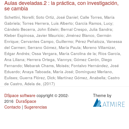
Aulas develadas.2 : la práctica, con investigación,
se cambia
Schettini, Norelli
;
Soto Ortiz, José Daniel
;
Calle Torres, María
Gabriela
;
Torres Herrera, Luis Alberto
;
García Ramos, Lucy
;
Cándelo Becerra, John Edwin
;
Bernal Crespo, Julia Sandra
;
Kleber Espinosa, Javier Mauricio
;
Jiménez Blanco, Germán
Enrique
;
Cervantes Campo, Guillermo
;
Pérez Peñaloza, Vanessa
del Carmen
;
Serrano Gómez, María Paula
;
Moreno Villamizar,
Edgar Andrés
;
Ossa Vergara, María Carolina de la
;
Ríos García,
Ana Liliana
;
Herrera Ortega, Viannys
;
Gómez Cerón, Diego
Fernando
;
Mebarak Chams, Moisés
;
Fontalvo Hernández, José
Eduardo
;
Anaya Taboada, María José
;
Domínguez Merlano,
Eulises
;
Guerra Flórez, Dick
;
Martínez Gómez, Anabella
;
Castro
de Castro, Adela de,
(
2017
)
DSpace software
copyright © 2002-
Theme by
2016
DuraSpace
Contacto
|
Sugerencias