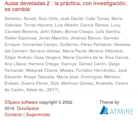
Aulas develadas.2 : la práctica, con investigación,
se cambia
Schettini, Norelli
;
Soto Ortiz, José Daniel
;
Calle Torres, María
Gabriela
;
Torres Herrera, Luis Alberto
;
García Ramos, Lucy
;
Cándelo Becerra, John Edwin
;
Bernal Crespo, Julia Sandra
;
Kleber Espinosa, Javier Mauricio
;
Jiménez Blanco, Germán
Enrique
;
Cervantes Campo, Guillermo
;
Pérez Peñaloza, Vanessa
del Carmen
;
Serrano Gómez, María Paula
;
Moreno Villamizar,
Edgar Andrés
;
Ossa Vergara, María Carolina de la
;
Ríos García,
Ana Liliana
;
Herrera Ortega, Viannys
;
Gómez Cerón, Diego
Fernando
;
Mebarak Chams, Moisés
;
Fontalvo Hernández, José
Eduardo
;
Anaya Taboada, María José
;
Domínguez Merlano,
Eulises
;
Guerra Flórez, Dick
;
Martínez Gómez, Anabella
;
Castro
de Castro, Adela de,
(
2017
)
DSpace software
copyright © 2002-
Theme by
2016
DuraSpace
Contacto
|
Sugerencias