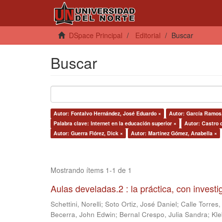
DSpace Principal
Editorial
Buscar
Buscar
Autor: Fontalvo Hernández, José Eduardo ×
Autor: García Ramos
Palabra clave: Internet en la educación superior ×
Autor: Castro 
Autor: Guerra Flórez, Dick ×
Autor: Martínez Gómez, Anabella ×
Mostrando ítems 1-1 de 1
Aulas develadas.2 : la práctica, con invest
Schettini, Norelli
;
Soto Ortiz, José Daniel
;
Calle Torres,
Becerra, John Edwin
;
Bernal Crespo, Julia Sandra
;
Kle