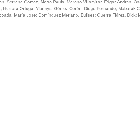
en
;
Serrano Gómez, María Paula
;
Moreno Villamizar, Edgar Andrés
;
Os
a
;
Herrera Ortega, Viannys
;
Gómez Cerón, Diego Fernando
;
Mebarak C
boada, María José
;
Domínguez Merlano, Eulises
;
Guerra Flórez, Dick
;