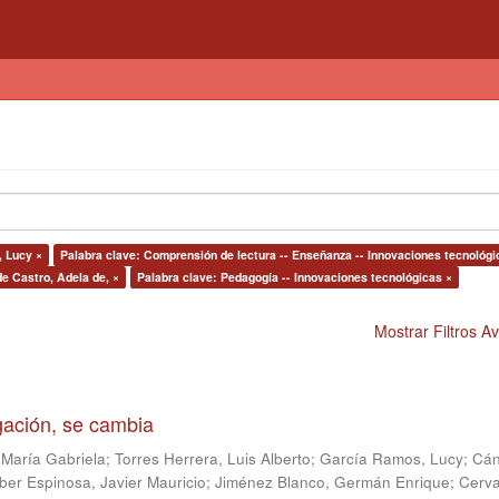
, Lucy ×
Palabra clave: Comprensión de lectura -- Enseñanza -- Innovaciones tecnológi
de Castro, Adela de, ×
Palabra clave: Pedagogía -- Innovaciones tecnológicas ×
Mostrar Filtros 
igación, se cambia
 María Gabriela
;
Torres Herrera, Luis Alberto
;
García Ramos, Lucy
;
Cán
ber Espinosa, Javier Mauricio
;
Jiménez Blanco, Germán Enrique
;
Cerv