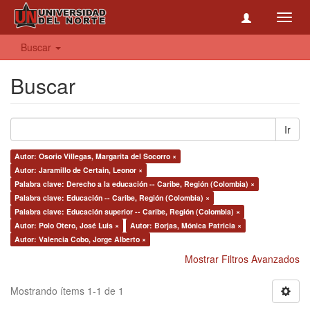
Toggl
navig
Buscar
Buscar
Ir
Autor: Osorio Villegas, Margarita del Socorro ×
Autor: Jaramillo de Certain, Leonor ×
Palabra clave: Derecho a la educación -- Caribe, Región (Colombia) ×
Palabra clave: Educación -- Caribe, Región (Colombia) ×
Palabra clave: Educación superior -- Caribe, Región (Colombia) ×
Autor: Polo Otero, José Luis ×
Autor: Borjas, Mónica Patricia ×
Autor: Valencia Cobo, Jorge Alberto ×
Mostrar Filtros Avanzados
Mostrando ítems 1-1 de 1