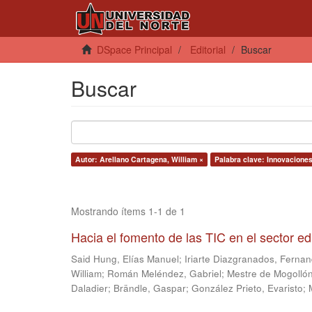
DSpace Principal
Editorial
Buscar
Buscar
Autor: Arellano Cartagena, William ×
Palabra clave: Innovaciones
Mostrando ítems 1-1 de 1
Hacia el fomento de las TIC en el sector e
Said Hung, Elías Manuel
;
Iriarte Diazgranados, Ferna
William
;
Román Meléndez, Gabriel
;
Mestre de Mogollón
Daladier
;
Brändle, Gaspar
;
González Prieto, Evaristo
;