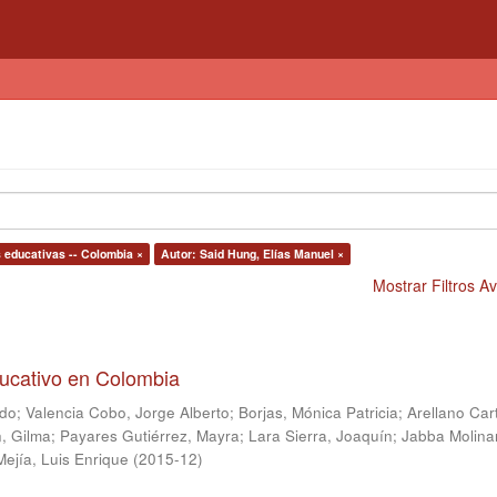
 educativas -- Colombia ×
Autor: Said Hung, Elías Manuel ×
Mostrar Filtros 
ducativo en Colombia
ndo
;
Valencia Cobo, Jorge Alberto
;
Borjas, Mónica Patricia
;
Arellano Car
, Gilma
;
Payares Gutiérrez, Mayra
;
Lara Sierra, Joaquín
;
Jabba Molina
Mejía, Luis Enrique
(
2015-12
)