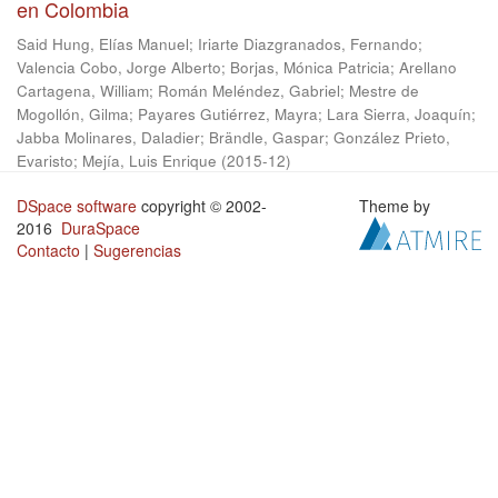
en Colombia
Said Hung, Elías Manuel
;
Iriarte Diazgranados, Fernando
;
Valencia Cobo, Jorge Alberto
;
Borjas, Mónica Patricia
;
Arellano
Cartagena, William
;
Román Meléndez, Gabriel
;
Mestre de
Mogollón, Gilma
;
Payares Gutiérrez, Mayra
;
Lara Sierra, Joaquín
;
Jabba Molinares, Daladier
;
Brändle, Gaspar
;
González Prieto,
Evaristo
;
Mejía, Luis Enrique
(
2015-12
)
DSpace software
copyright © 2002-
Theme by
2016
DuraSpace
Contacto
|
Sugerencias