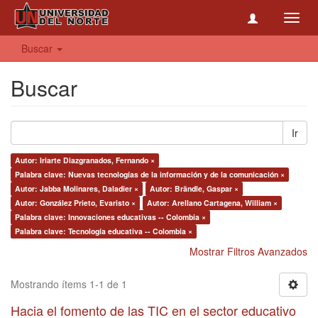
Toggl
navig
Buscar
Buscar
Ir
Autor: Iriarte Diazgranados, Fernando ×
Palabra clave: Nuevas tecnologías de la información y de la comunicación ×
Autor: Jabba Molinares, Daladier ×
Autor: Brändle, Gaspar ×
Autor: González Prieto, Evaristo ×
Autor: Arellano Cartagena, William ×
Palabra clave: Innovaciones educativas -- Colombia ×
Palabra clave: Tecnología educativa -- Colombia ×
Mostrar Filtros Avanzados
Mostrando ítems 1-1 de 1
Hacia el fomento de las TIC en el sector educativo