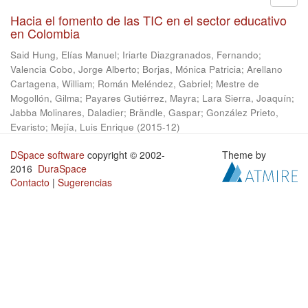
Hacia el fomento de las TIC en el sector educativo
en Colombia
Said Hung, Elías Manuel
;
Iriarte Diazgranados, Fernando
;
Valencia Cobo, Jorge Alberto
;
Borjas, Mónica Patricia
;
Arellano
Cartagena, William
;
Román Meléndez, Gabriel
;
Mestre de
Mogollón, Gilma
;
Payares Gutiérrez, Mayra
;
Lara Sierra, Joaquín
;
Jabba Molinares, Daladier
;
Brändle, Gaspar
;
González Prieto,
Evaristo
;
Mejía, Luis Enrique
(
2015-12
)
DSpace software
copyright © 2002-
Theme by
2016
DuraSpace
Contacto
|
Sugerencias