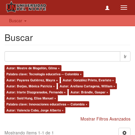
Toggl
navig
Buscar
Buscar
Ir
Autor: Mestre de Mogollón, Gilma ×
Palabra clave: Tecnología educativa -- Colombia ×
Autor: Payares Gutiérrez, Mayra ×
Autor: González Prieto, Evaristo ×
Autor: Borjas, Mónica Patricia ×
Autor: Arellano Cartagena, William ×
Autor: Iriarte Diazgranados, Fernando ×
Autor: Brändle, Gaspar ×
Autor: Said Hung, Elías Manuel ×
Palabra clave: Innovaciones educativas -- Colombia ×
Autor: Valencia Cobo, Jorge Alberto ×
Mostrar Filtros Avanzados
Mostrando ítems 1-1 de 1