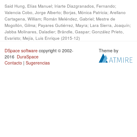
Said Hung, Elías Manuel
;
Iriarte Diazgranados, Fernando
;
Valencia Cobo, Jorge Alberto
;
Borjas, Mónica Patricia
;
Arellano
Cartagena, William
;
Román Meléndez, Gabriel
;
Mestre de
Mogollón, Gilma
;
Payares Gutiérrez, Mayra
;
Lara Sierra, Joaquín
;
Jabba Molinares, Daladier
;
Brändle, Gaspar
;
González Prieto,
Evaristo
;
Mejía, Luis Enrique
(
2015-12
)
DSpace software
copyright © 2002-
Theme by
2016
DuraSpace
Contacto
|
Sugerencias