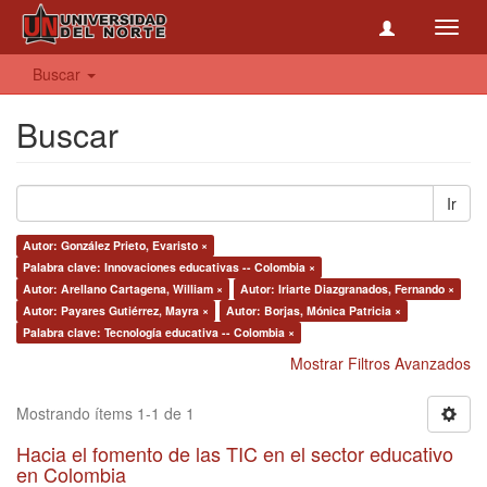
Toggl
navig
Buscar
Buscar
Ir
Autor: González Prieto, Evaristo ×
Palabra clave: Innovaciones educativas -- Colombia ×
Autor: Arellano Cartagena, William ×
Autor: Iriarte Diazgranados, Fernando ×
Autor: Payares Gutiérrez, Mayra ×
Autor: Borjas, Mónica Patricia ×
Palabra clave: Tecnología educativa -- Colombia ×
Mostrar Filtros Avanzados
Mostrando ítems 1-1 de 1
Hacia el fomento de las TIC en el sector educativo
en Colombia