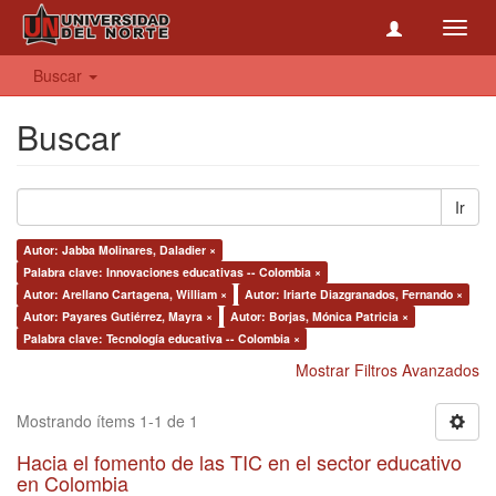
Toggl
navig
Buscar
Buscar
Ir
Autor: Jabba Molinares, Daladier ×
Palabra clave: Innovaciones educativas -- Colombia ×
Autor: Arellano Cartagena, William ×
Autor: Iriarte Diazgranados, Fernando ×
Autor: Payares Gutiérrez, Mayra ×
Autor: Borjas, Mónica Patricia ×
Palabra clave: Tecnología educativa -- Colombia ×
Mostrar Filtros Avanzados
Mostrando ítems 1-1 de 1
Hacia el fomento de las TIC en el sector educativo
en Colombia