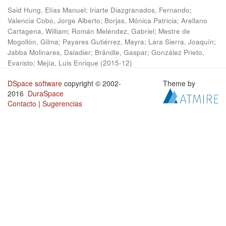
Said Hung, Elías Manuel
;
Iriarte Diazgranados, Fernando
;
Valencia Cobo, Jorge Alberto
;
Borjas, Mónica Patricia
;
Arellano
Cartagena, William
;
Román Meléndez, Gabriel
;
Mestre de
Mogollón, Gilma
;
Payares Gutiérrez, Mayra
;
Lara Sierra, Joaquín
;
Jabba Molinares, Daladier
;
Brändle, Gaspar
;
González Prieto,
Evaristo
;
Mejía, Luis Enrique
(
2015-12
)
DSpace software
copyright © 2002-
Theme by
2016
DuraSpace
Contacto
|
Sugerencias