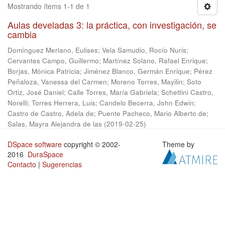
Mostrando ítems 1-1 de 1
Aulas develadas 3: la práctica, con investigación, se
cambia
Domínguez Merlano, Eulises
;
Vela Samudio, Rocío Nuris
;
Cervantes Campo, Guillermo
;
Martínez Solano, Rafael Enrique
;
Borjas, Mónica Patricia
;
Jiménez Blanco, Germán Enrique
;
Pérez
Peñaloza, Vanessa del Carmen
;
Moreno Torres, Mayilin
;
Soto
Ortiz, José Daniel
;
Calle Torres, María Gabriela
;
Schettini Castro,
Norelli
;
Torres Herrera, Luis
;
Candelo Becerra, John Edwin
;
Castro de Castro, Adela de
;
Puente Pacheco, Mario Alberto de
;
Salas, Mayra Alejandra de las
(
2019-02-25
)
DSpace software
copyright © 2002-
Theme by
2016
DuraSpace
Contacto
|
Sugerencias