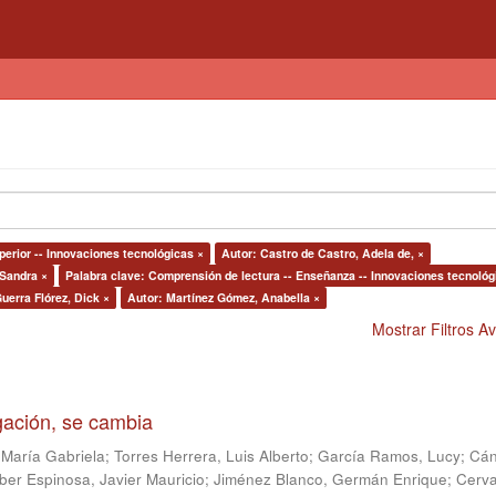
perior -- Innovaciones tecnológicas ×
Autor: Castro de Castro, Adela de, ×
 Sandra ×
Palabra clave: Comprensión de lectura -- Enseñanza -- Innovaciones tecnológ
uerra Flórez, Dick ×
Autor: Martínez Gómez, Anabella ×
Mostrar Filtros 
igación, se cambia
 María Gabriela
;
Torres Herrera, Luis Alberto
;
García Ramos, Lucy
;
Cán
ber Espinosa, Javier Mauricio
;
Jiménez Blanco, Germán Enrique
;
Cerv