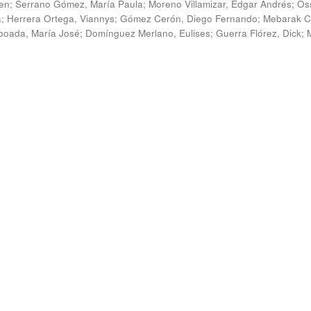
en
;
Serrano Gómez, María Paula
;
Moreno Villamizar, Edgar Andrés
;
Os
a
;
Herrera Ortega, Viannys
;
Gómez Cerón, Diego Fernando
;
Mebarak C
boada, María José
;
Domínguez Merlano, Eulises
;
Guerra Flórez, Dick
;