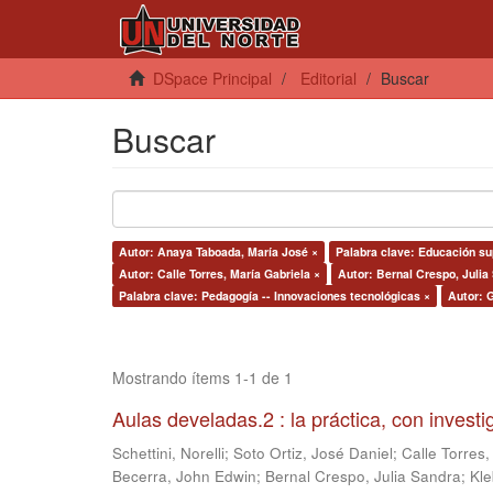
DSpace Principal
Editorial
Buscar
Buscar
Autor: Anaya Taboada, María José ×
Palabra clave: Educación su
Autor: Calle Torres, María Gabriela ×
Autor: Bernal Crespo, Julia
Palabra clave: Pedagogía -- Innovaciones tecnológicas ×
Autor: G
Mostrando ítems 1-1 de 1
Aulas develadas.2 : la práctica, con invest
Schettini, Norelli
;
Soto Ortiz, José Daniel
;
Calle Torres,
Becerra, John Edwin
;
Bernal Crespo, Julia Sandra
;
Kle