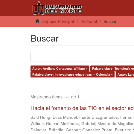
DSpace Principal
Editorial
Buscar
Buscar
Autor: Arellano Cartagena, William ×
Palabra clave: Tecnología e
Palabra clave: Innovaciones educativas -- Colombia ×
Autor: Lara
Mostrando ítems 1-1 de 1
Hacia el fomento de las TIC en el sector e
Said Hung, Elías Manuel
;
Iriarte Diazgranados, Ferna
William
;
Román Meléndez, Gabriel
;
Mestre de Mogollón
Daladier
;
Brändle, Gaspar
;
González Prieto, Evaristo
;