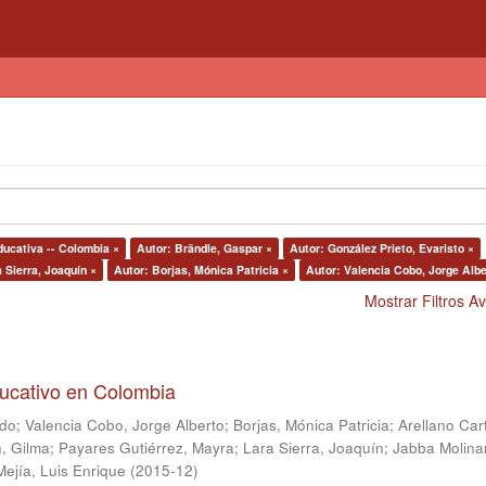
ducativa -- Colombia ×
Autor: Brändle, Gaspar ×
Autor: González Prieto, Evaristo ×
 Sierra, Joaquín ×
Autor: Borjas, Mónica Patricia ×
Autor: Valencia Cobo, Jorge Albe
Mostrar Filtros 
ducativo en Colombia
ndo
;
Valencia Cobo, Jorge Alberto
;
Borjas, Mónica Patricia
;
Arellano Car
, Gilma
;
Payares Gutiérrez, Mayra
;
Lara Sierra, Joaquín
;
Jabba Molina
Mejía, Luis Enrique
(
2015-12
)