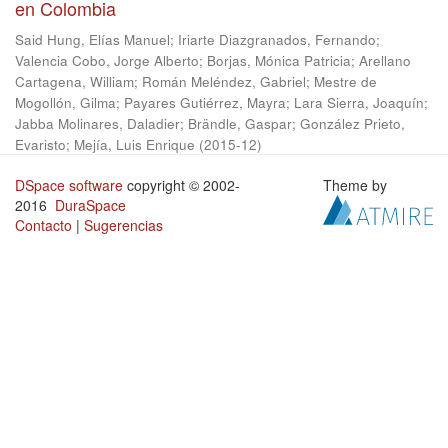
en Colombia
Said Hung, Elías Manuel
;
Iriarte Diazgranados, Fernando
;
Valencia Cobo, Jorge Alberto
;
Borjas, Mónica Patricia
;
Arellano
Cartagena, William
;
Román Meléndez, Gabriel
;
Mestre de
Mogollón, Gilma
;
Payares Gutiérrez, Mayra
;
Lara Sierra, Joaquín
;
Jabba Molinares, Daladier
;
Brändle, Gaspar
;
González Prieto,
Evaristo
;
Mejía, Luis Enrique
(
2015-12
)
DSpace software
copyright © 2002-
Theme by
2016
DuraSpace
Contacto
|
Sugerencias