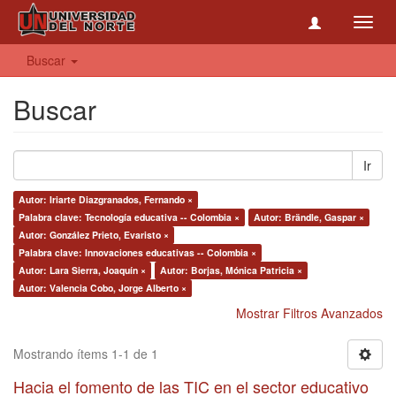
Toggl
navig
Buscar
Buscar
Ir
Autor: Iriarte Diazgranados, Fernando ×
Palabra clave: Tecnología educativa -- Colombia ×
Autor: Brändle, Gaspar ×
Autor: González Prieto, Evaristo ×
Palabra clave: Innovaciones educativas -- Colombia ×
Autor: Lara Sierra, Joaquín ×
Autor: Borjas, Mónica Patricia ×
Autor: Valencia Cobo, Jorge Alberto ×
Mostrar Filtros Avanzados
Mostrando ítems 1-1 de 1
Hacia el fomento de las TIC en el sector educativo