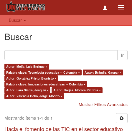
Toggl
navig
Buscar
Buscar
Ir
Autor: Mejía, Luis Enrique ×
Palabra clave: Tecnología educativa -- Colombia ×
Autor: Brändle, Gaspar ×
Autor: González Prieto, Evaristo ×
Palabra clave: Innovaciones educativas -- Colombia ×
Autor: Lara Sierra, Joaquín ×
Autor: Borjas, Mónica Patricia ×
Autor: Valencia Cobo, Jorge Alberto ×
Mostrar Filtros Avanzados
Mostrando ítems 1-1 de 1
Hacia el fomento de las TIC en el sector educativo