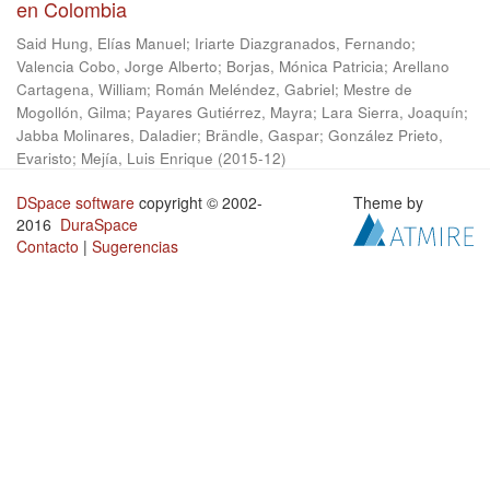
en Colombia
Said Hung, Elías Manuel
;
Iriarte Diazgranados, Fernando
;
Valencia Cobo, Jorge Alberto
;
Borjas, Mónica Patricia
;
Arellano
Cartagena, William
;
Román Meléndez, Gabriel
;
Mestre de
Mogollón, Gilma
;
Payares Gutiérrez, Mayra
;
Lara Sierra, Joaquín
;
Jabba Molinares, Daladier
;
Brändle, Gaspar
;
González Prieto,
Evaristo
;
Mejía, Luis Enrique
(
2015-12
)
DSpace software
copyright © 2002-
Theme by
2016
DuraSpace
Contacto
|
Sugerencias