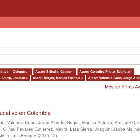
cativa -- Colombia ×
Autor: Brändle, Gaspar ×
Autor: González Prieto, Evaristo ×
 Sierra, Joaquín ×
Autor: Borjas, Mónica Patricia ×
Autor: Valencia Cobo, Jorge Albe
Mostrar Filtros 
ducativo en Colombia
ndo
;
Valencia Cobo, Jorge Alberto
;
Borjas, Mónica Patricia
;
Arellano Car
, Gilma
;
Payares Gutiérrez, Mayra
;
Lara Sierra, Joaquín
;
Jabba Molina
Mejía, Luis Enrique
(
2015-12
)