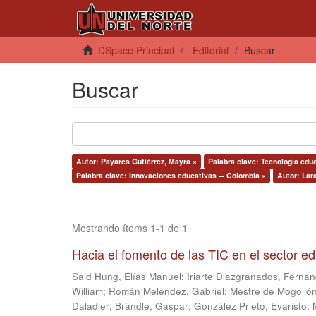
DSpace Principal
Editorial
Buscar
Buscar
Autor: Payares Gutiérrez, Mayra ×
Palabra clave: Tecnología edu
Palabra clave: Innovaciones educativas -- Colombia ×
Autor: Lara
Mostrando ítems 1-1 de 1
Hacia el fomento de las TIC en el sector e
Said Hung, Elías Manuel
;
Iriarte Diazgranados, Ferna
William
;
Román Meléndez, Gabriel
;
Mestre de Mogollón
Daladier
;
Brändle, Gaspar
;
González Prieto, Evaristo
;