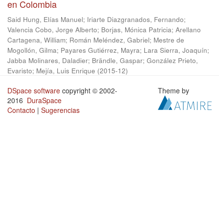
en Colombia
Said Hung, Elías Manuel
;
Iriarte Diazgranados, Fernando
;
Valencia Cobo, Jorge Alberto
;
Borjas, Mónica Patricia
;
Arellano
Cartagena, William
;
Román Meléndez, Gabriel
;
Mestre de
Mogollón, Gilma
;
Payares Gutiérrez, Mayra
;
Lara Sierra, Joaquín
;
Jabba Molinares, Daladier
;
Brändle, Gaspar
;
González Prieto,
Evaristo
;
Mejía, Luis Enrique
(
2015-12
)
DSpace software
copyright © 2002-
Theme by
2016
DuraSpace
Contacto
|
Sugerencias