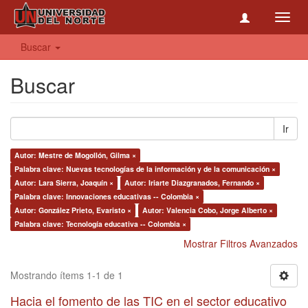
Toggl
navig
Buscar
Buscar
Ir
Autor: Mestre de Mogollón, Gilma ×
Palabra clave: Nuevas tecnologías de la información y de la comunicación ×
Autor: Lara Sierra, Joaquín ×
Autor: Iriarte Diazgranados, Fernando ×
Palabra clave: Innovaciones educativas -- Colombia ×
Autor: González Prieto, Evaristo ×
Autor: Valencia Cobo, Jorge Alberto ×
Palabra clave: Tecnología educativa -- Colombia ×
Mostrar Filtros Avanzados
Mostrando ítems 1-1 de 1
Hacia el fomento de las TIC en el sector educativo