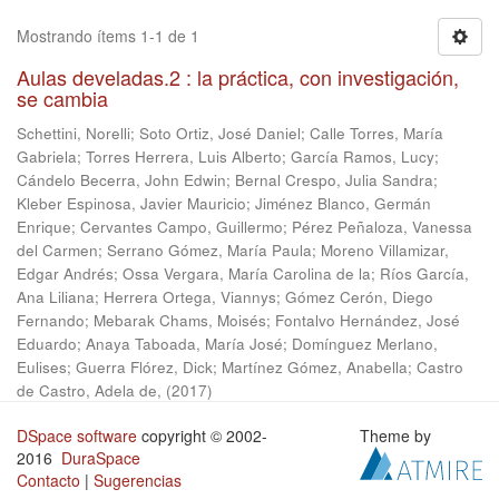
Mostrando ítems 1-1 de 1
Aulas develadas.2 : la práctica, con investigación,
se cambia
Schettini, Norelli
;
Soto Ortiz, José Daniel
;
Calle Torres, María
Gabriela
;
Torres Herrera, Luis Alberto
;
García Ramos, Lucy
;
Cándelo Becerra, John Edwin
;
Bernal Crespo, Julia Sandra
;
Kleber Espinosa, Javier Mauricio
;
Jiménez Blanco, Germán
Enrique
;
Cervantes Campo, Guillermo
;
Pérez Peñaloza, Vanessa
del Carmen
;
Serrano Gómez, María Paula
;
Moreno Villamizar,
Edgar Andrés
;
Ossa Vergara, María Carolina de la
;
Ríos García,
Ana Liliana
;
Herrera Ortega, Viannys
;
Gómez Cerón, Diego
Fernando
;
Mebarak Chams, Moisés
;
Fontalvo Hernández, José
Eduardo
;
Anaya Taboada, María José
;
Domínguez Merlano,
Eulises
;
Guerra Flórez, Dick
;
Martínez Gómez, Anabella
;
Castro
de Castro, Adela de,
(
2017
)
DSpace software
copyright © 2002-
Theme by
2016
DuraSpace
Contacto
|
Sugerencias