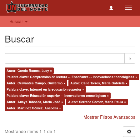
Toggl
navig
Buscar
Buscar
Ir
Autor: García Ramos, Lucy ×
Palabra clave: Comprensión de lectura -- Enseñanza -- Innovaciones tecnológicas ×
Autor: Cervantes Campo, Guillermo ×
Autor: Calle Torres, María Gabriela ×
Palabra clave: Internet en la educación superior ×
Palabra clave: Educación superior -- Innovaciones tecnológicas ×
Autor: Anaya Taboada, María José ×
Autor: Serrano Gómez, María Paula ×
Autor: Martínez Gómez, Anabella ×
Mostrar Filtros Avanzados
Mostrando ítems 1-1 de 1