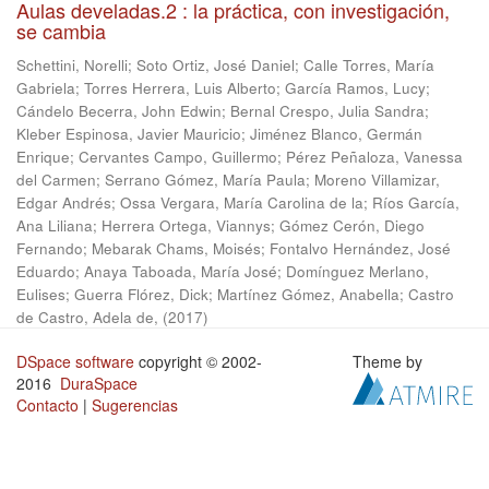
Aulas develadas.2 : la práctica, con investigación,
se cambia
Schettini, Norelli
;
Soto Ortiz, José Daniel
;
Calle Torres, María
Gabriela
;
Torres Herrera, Luis Alberto
;
García Ramos, Lucy
;
Cándelo Becerra, John Edwin
;
Bernal Crespo, Julia Sandra
;
Kleber Espinosa, Javier Mauricio
;
Jiménez Blanco, Germán
Enrique
;
Cervantes Campo, Guillermo
;
Pérez Peñaloza, Vanessa
del Carmen
;
Serrano Gómez, María Paula
;
Moreno Villamizar,
Edgar Andrés
;
Ossa Vergara, María Carolina de la
;
Ríos García,
Ana Liliana
;
Herrera Ortega, Viannys
;
Gómez Cerón, Diego
Fernando
;
Mebarak Chams, Moisés
;
Fontalvo Hernández, José
Eduardo
;
Anaya Taboada, María José
;
Domínguez Merlano,
Eulises
;
Guerra Flórez, Dick
;
Martínez Gómez, Anabella
;
Castro
de Castro, Adela de,
(
2017
)
DSpace software
copyright © 2002-
Theme by
2016
DuraSpace
Contacto
|
Sugerencias