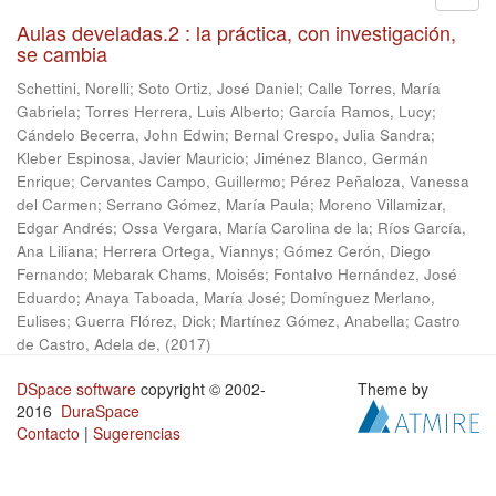
Aulas develadas.2 : la práctica, con investigación,
se cambia
Schettini, Norelli
;
Soto Ortiz, José Daniel
;
Calle Torres, María
Gabriela
;
Torres Herrera, Luis Alberto
;
García Ramos, Lucy
;
Cándelo Becerra, John Edwin
;
Bernal Crespo, Julia Sandra
;
Kleber Espinosa, Javier Mauricio
;
Jiménez Blanco, Germán
Enrique
;
Cervantes Campo, Guillermo
;
Pérez Peñaloza, Vanessa
del Carmen
;
Serrano Gómez, María Paula
;
Moreno Villamizar,
Edgar Andrés
;
Ossa Vergara, María Carolina de la
;
Ríos García,
Ana Liliana
;
Herrera Ortega, Viannys
;
Gómez Cerón, Diego
Fernando
;
Mebarak Chams, Moisés
;
Fontalvo Hernández, José
Eduardo
;
Anaya Taboada, María José
;
Domínguez Merlano,
Eulises
;
Guerra Flórez, Dick
;
Martínez Gómez, Anabella
;
Castro
de Castro, Adela de,
(
2017
)
DSpace software
copyright © 2002-
Theme by
2016
DuraSpace
Contacto
|
Sugerencias