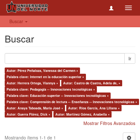
Toggl
navig
Buscar
Buscar
Ir
Autor: Pérez Peñaloza, Vanessa del Carmen ×
Palabra clave: Internet en la educación superior ×
Autor: Herrera Ortega, Viannys ×
Autor: Castro de Castro, Adela de, ×
Palabra clave: Pedagogía -- Innovaciones tecnológicas ×
Palabra clave: Educación superior -- Innovaciones tecnológicas ×
Palabra clave: Comprensión de lectura -- Enseñanza -- Innovaciones tecnológicas ×
Autor: Anaya Taboada, María José ×
Autor: Ríos García, Ana Liliana ×
Autor: Guerra Flórez, Dick ×
Autor: Martínez Gómez, Anabella ×
Mostrar Filtros Avanzados
Mostrando ítems 1-1 de 1