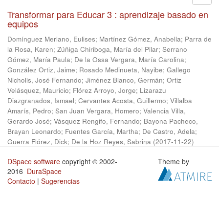
Transformar para Educar 3 : aprendizaje basado en
equipos
Domínguez Merlano, Eulises
;
Martínez Gómez, Anabella
;
Parra de
la Rosa, Karen
;
Zúñiga Chiriboga, María del Pilar
;
Serrano
Gómez, María Paula
;
De la Ossa Vergara, María Carolina
;
González Ortiz, Jaime
;
Rosado Medinueta, Nayibe
;
Gallego
Nicholls, José Fernando
;
Jiménez Blanco, Germán
;
Ortiz
Velásquez, Mauricio
;
Flórez Arroyo, Jorge
;
Lizarazu
Diazgranados, Ismael
;
Cervantes Acosta, Guillermo
;
Villalba
Amarís, Pedro
;
San Juan Vergara, Homero
;
Valencia Villa,
Gerardo José
;
Vásquez Rengifo, Fernando
;
Bayona Pacheco,
Brayan Leonardo
;
Fuentes García, Martha
;
De Castro, Adela
;
Guerra Flórez, Dick
;
De la Hoz Reyes, Sabrina
(
2017-11-22
)
DSpace software
copyright © 2002-
Theme by
2016
DuraSpace
Contacto
|
Sugerencias