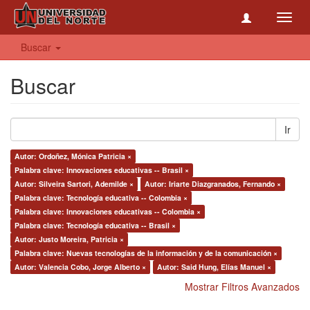
Toggl
navig
Buscar
Buscar
Ir
Autor: Ordoñez, Mónica Patricia ×
Palabra clave: Innovaciones educativas -- Brasil ×
Autor: Silveira Sartori, Ademilde ×
Autor: Iriarte Diazgranados, Fernando ×
Palabra clave: Tecnología educativa -- Colombia ×
Palabra clave: Innovaciones educativas -- Colombia ×
Palabra clave: Tecnología educativa -- Brasil ×
Autor: Justo Moreira, Patricia ×
Palabra clave: Nuevas tecnologías de la información y de la comunicación ×
Autor: Valencia Cobo, Jorge Alberto ×
Autor: Said Hung, Elías Manuel ×
Mostrar Filtros Avanzados