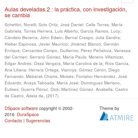
Aulas develadas.2 : la práctica, con investigación,
se cambia
Schettini, Norelli
;
Soto Ortiz, José Daniel
;
Calle Torres, María
Gabriela
;
Torres Herrera, Luis Alberto
;
García Ramos, Lucy
;
Cándelo Becerra, John Edwin
;
Bernal Crespo, Julia Sandra
;
Kleber Espinosa, Javier Mauricio
;
Jiménez Blanco, Germán
Enrique
;
Cervantes Campo, Guillermo
;
Pérez Peñaloza, Vanessa
del Carmen
;
Serrano Gómez, María Paula
;
Moreno Villamizar,
Edgar Andrés
;
Ossa Vergara, María Carolina de la
;
Ríos García,
Ana Liliana
;
Herrera Ortega, Viannys
;
Gómez Cerón, Diego
Fernando
;
Mebarak Chams, Moisés
;
Fontalvo Hernández, José
Eduardo
;
Anaya Taboada, María José
;
Domínguez Merlano,
Eulises
;
Guerra Flórez, Dick
;
Martínez Gómez, Anabella
;
Castro
de Castro, Adela de,
(
2017
)
DSpace software
copyright © 2002-
Theme by
2016
DuraSpace
Contacto
|
Sugerencias