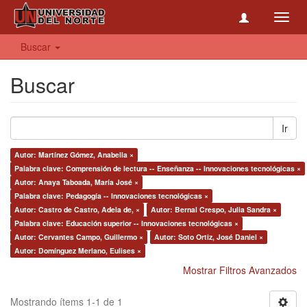
Toggl
navig
Buscar
Buscar
Ir
Autor: Martínez Gómez, Anabella ×
Palabra clave: Comprensión de lectura -- Enseñanza -- Innovaciones tecnológicas ×
Autor: Anaya Taboada, María José ×
Palabra clave: Pedagogía -- Innovaciones tecnológicas ×
Autor: Castro de Castro, Adela de, ×
Autor: Bernal Crespo, Julia Sandra ×
Palabra clave: Educación superior -- Innovaciones tecnológicas ×
Autor: Cervantes Campo, Guillermo ×
Autor: Soto Ortiz, José Daniel ×
Autor: Domínguez Merlano, Eulises ×
Mostrar Filtros Avanzados
Mostrando ítems 1-1 de 1