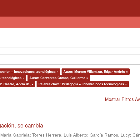
perior -- Innovaciones tecnológicas ×
Autor: Moreno Villamizar, Edgar Andrés ×
s tecnológicas ×
Autor: Cervantes Campo, Guillermo ×
de Castro, Adela de, ×
Palabra clave: Pedagogía -- Innovaciones tecnológicas ×
Mostrar Filtros 
igación, se cambia
 María Gabriela
;
Torres Herrera, Luis Alberto
;
García Ramos, Lucy
;
Cán