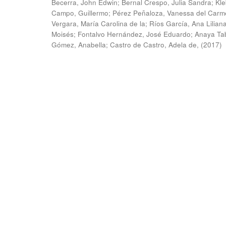
Becerra, John Edwin
;
Bernal Crespo, Julia Sandra
;
Kle
Campo, Guillermo
;
Pérez Peñaloza, Vanessa del Carm
Vergara, María Carolina de la
;
Ríos García, Ana Lilian
Moisés
;
Fontalvo Hernández, José Eduardo
;
Anaya Ta
Gómez, Anabella
;
Castro de Castro, Adela de,
(
2017
)