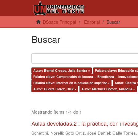
DSpace Principal
Editorial
Buscar
Buscar
Autor: Bernal Crespo, Julia Sandra ×
Palabra clave: Educación su
Palabra clave: Comprensión de lectura -- Enseñanza -- Innovacione
Palabra clave: Internet en la educación superior ×
Autor: Castro 
Autor: Guerra Flórez, Dick ×
Autor: Martínez Gómez, Anabella ×
Mostrando ítems 1-1 de 1
Aulas develadas.2 : la práctica, con invest
Schettini, Norelli
;
Soto Ortiz, José Daniel
;
Calle Torres,