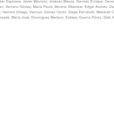
ber Espinosa, Javier Mauricio
;
Jiménez Blanco, Germán Enrique
;
Cerv
en
;
Serrano Gómez, María Paula
;
Moreno Villamizar, Edgar Andrés
;
Os
a
;
Herrera Ortega, Viannys
;
Gómez Cerón, Diego Fernando
;
Mebarak C
boada, María José
;
Domínguez Merlano, Eulises
;
Guerra Flórez, Dick
;