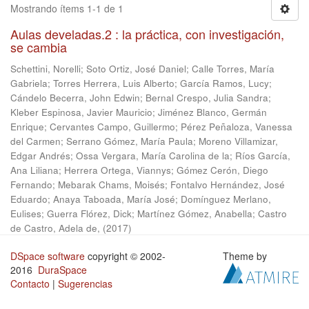
Mostrando ítems 1-1 de 1
Aulas develadas.2 : la práctica, con investigación,
se cambia
Schettini, Norelli
;
Soto Ortiz, José Daniel
;
Calle Torres, María
Gabriela
;
Torres Herrera, Luis Alberto
;
García Ramos, Lucy
;
Cándelo Becerra, John Edwin
;
Bernal Crespo, Julia Sandra
;
Kleber Espinosa, Javier Mauricio
;
Jiménez Blanco, Germán
Enrique
;
Cervantes Campo, Guillermo
;
Pérez Peñaloza, Vanessa
del Carmen
;
Serrano Gómez, María Paula
;
Moreno Villamizar,
Edgar Andrés
;
Ossa Vergara, María Carolina de la
;
Ríos García,
Ana Liliana
;
Herrera Ortega, Viannys
;
Gómez Cerón, Diego
Fernando
;
Mebarak Chams, Moisés
;
Fontalvo Hernández, José
Eduardo
;
Anaya Taboada, María José
;
Domínguez Merlano,
Eulises
;
Guerra Flórez, Dick
;
Martínez Gómez, Anabella
;
Castro
de Castro, Adela de,
(
2017
)
DSpace software
copyright © 2002-
Theme by
2016
DuraSpace
Contacto
|
Sugerencias