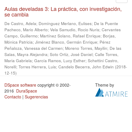
Aulas develadas 3: La práctica, con investigación,
se cambia
De Castro, Adela
;
Domínguez Merlano, Eulises
;
De la Puente
Pacheco, Mario Alberto
;
Vela Samudio, Rocio Nuris
;
Cervantes
Campo, Guillermo
;
Martínez Solano, Rafael Enrique
;
Borjas,
Mónica Patricia
;
Jiménez Blanco, Germán Enrique
;
Pérez
Peñaloza, Vanessa del Carmen
;
Moreno Torres, Mayilin
;
De las
Salas, Mayra Alejandra
;
Soto Ortiz, José Daniel
;
Calle Torres,
Maria Gabriela
;
García Ramos, Lucy Esther
;
Schettini Castro,
Norelli
;
Torres Herrera, Luis
;
Candelo Becerra, John Edwin
(
2018-
12-15
)
DSpace software
copyright © 2002-
Theme by
2016
DuraSpace
Contacto
|
Sugerencias