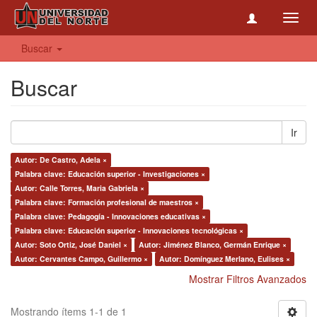
Toggl
navig
Buscar
Buscar
Ir
Autor: De Castro, Adela ×
Palabra clave: Educación superior - Investigaciones ×
Autor: Calle Torres, Maria Gabriela ×
Palabra clave: Formación profesional de maestros ×
Palabra clave: Pedagogía - Innovaciones educativas ×
Palabra clave: Educación superior - Innovaciones tecnológicas ×
Autor: Soto Ortiz, José Daniel ×
Autor: Jiménez Blanco, Germán Enrique ×
Autor: Cervantes Campo, Guillermo ×
Autor: Domínguez Merlano, Eulises ×
Mostrar Filtros Avanzados
Mostrando ítems 1-1 de 1