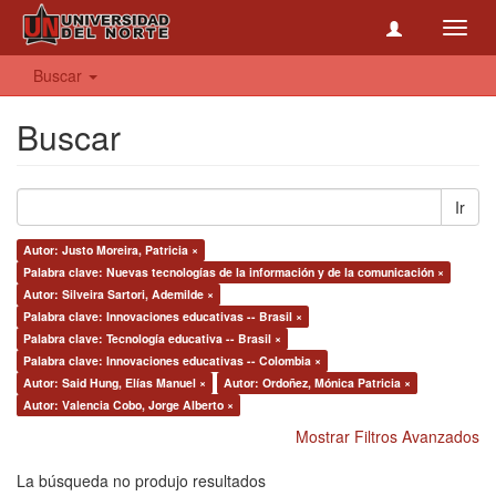
Toggl
navig
Buscar
Buscar
Ir
Autor: Justo Moreira, Patricia ×
Palabra clave: Nuevas tecnologías de la información y de la comunicación ×
Autor: Silveira Sartori, Ademilde ×
Palabra clave: Innovaciones educativas -- Brasil ×
Palabra clave: Tecnología educativa -- Brasil ×
Palabra clave: Innovaciones educativas -- Colombia ×
Autor: Said Hung, Elías Manuel ×
Autor: Ordoñez, Mónica Patricia ×
Autor: Valencia Cobo, Jorge Alberto ×
Mostrar Filtros Avanzados
La búsqueda no produjo resultados