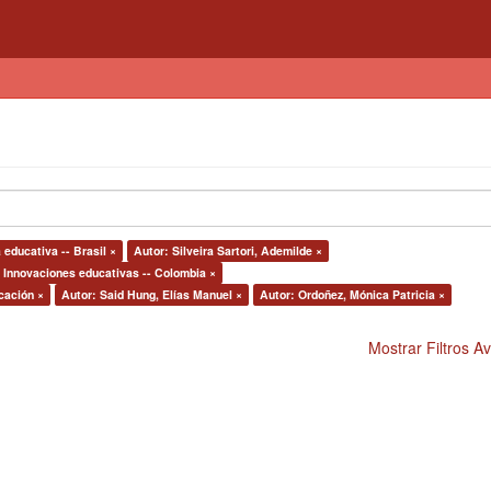
 educativa -- Brasil ×
Autor: Silveira Sartori, Ademilde ×
: Innovaciones educativas -- Colombia ×
cación ×
Autor: Said Hung, Elías Manuel ×
Autor: Ordoñez, Mónica Patricia ×
Mostrar Filtros 