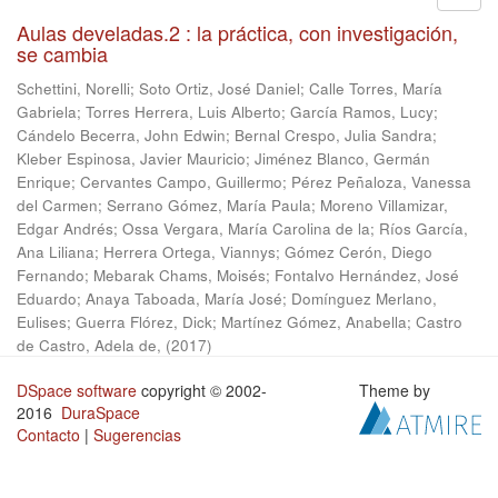
Aulas develadas.2 : la práctica, con investigación,
se cambia
Schettini, Norelli
;
Soto Ortiz, José Daniel
;
Calle Torres, María
Gabriela
;
Torres Herrera, Luis Alberto
;
García Ramos, Lucy
;
Cándelo Becerra, John Edwin
;
Bernal Crespo, Julia Sandra
;
Kleber Espinosa, Javier Mauricio
;
Jiménez Blanco, Germán
Enrique
;
Cervantes Campo, Guillermo
;
Pérez Peñaloza, Vanessa
del Carmen
;
Serrano Gómez, María Paula
;
Moreno Villamizar,
Edgar Andrés
;
Ossa Vergara, María Carolina de la
;
Ríos García,
Ana Liliana
;
Herrera Ortega, Viannys
;
Gómez Cerón, Diego
Fernando
;
Mebarak Chams, Moisés
;
Fontalvo Hernández, José
Eduardo
;
Anaya Taboada, María José
;
Domínguez Merlano,
Eulises
;
Guerra Flórez, Dick
;
Martínez Gómez, Anabella
;
Castro
de Castro, Adela de,
(
2017
)
DSpace software
copyright © 2002-
Theme by
2016
DuraSpace
Contacto
|
Sugerencias