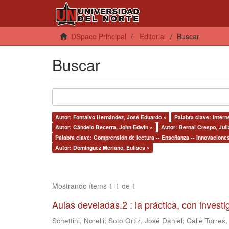
DSpace Principal
Editorial
Buscar
Buscar
Autor: Fontalvo Hernández, José Eduardo ×
Palabra clave: Intern
Autor: Cándelo Becerra, John Edwin ×
Autor: Bernal Crespo, Juli
Palabra clave: Comprensión de lectura -- Enseñanza -- Innovacione
Autor: Domínguez Merlano, Eulises ×
Mostrando ítems 1-1 de 1
Aulas develadas.2 : la práctica, con invest
Schettini, Norelli
;
Soto Ortiz, José Daniel
;
Calle Torres,