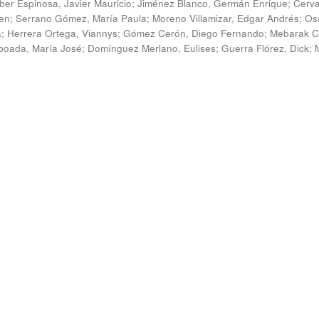
ber Espinosa, Javier Mauricio
;
Jiménez Blanco, Germán Enrique
;
Cerv
en
;
Serrano Gómez, María Paula
;
Moreno Villamizar, Edgar Andrés
;
Os
a
;
Herrera Ortega, Viannys
;
Gómez Cerón, Diego Fernando
;
Mebarak C
boada, María José
;
Domínguez Merlano, Eulises
;
Guerra Flórez, Dick
;