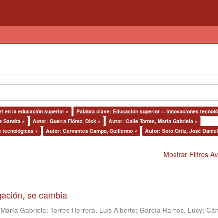
et en la educación superior ×
Palabra clave: Educación superior -- Innovaciones tecnol
a Sandra ×
Autor: Guerra Flórez, Dick ×
Autor: Calle Torres, María Gabriela ×
s tecnológicas ×
Autor: Cervantes Campo, Guillermo ×
Autor: Soto Ortiz, José Daniel
Mostrar Filtros 
igación, se cambia
 María Gabriela
;
Torres Herrera, Luis Alberto
;
García Ramos, Lucy
;
Cán