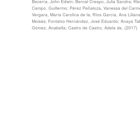
Becerra, John Edwin
;
Bernal Crespo, Julia Sandra
;
Kle
Campo, Guillermo
;
Pérez Peñaloza, Vanessa del Carm
Vergara, María Carolina de la
;
Ríos García, Ana Lilian
Moisés
;
Fontalvo Hernández, José Eduardo
;
Anaya Ta
Gómez, Anabella
;
Castro de Castro, Adela de,
(
2017
)