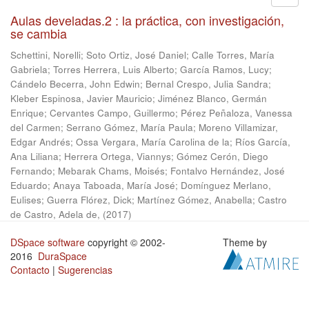
Aulas develadas.2 : la práctica, con investigación,
se cambia
Schettini, Norelli
;
Soto Ortiz, José Daniel
;
Calle Torres, María
Gabriela
;
Torres Herrera, Luis Alberto
;
García Ramos, Lucy
;
Cándelo Becerra, John Edwin
;
Bernal Crespo, Julia Sandra
;
Kleber Espinosa, Javier Mauricio
;
Jiménez Blanco, Germán
Enrique
;
Cervantes Campo, Guillermo
;
Pérez Peñaloza, Vanessa
del Carmen
;
Serrano Gómez, María Paula
;
Moreno Villamizar,
Edgar Andrés
;
Ossa Vergara, María Carolina de la
;
Ríos García,
Ana Liliana
;
Herrera Ortega, Viannys
;
Gómez Cerón, Diego
Fernando
;
Mebarak Chams, Moisés
;
Fontalvo Hernández, José
Eduardo
;
Anaya Taboada, María José
;
Domínguez Merlano,
Eulises
;
Guerra Flórez, Dick
;
Martínez Gómez, Anabella
;
Castro
de Castro, Adela de,
(
2017
)
DSpace software
copyright © 2002-
Theme by
2016
DuraSpace
Contacto
|
Sugerencias