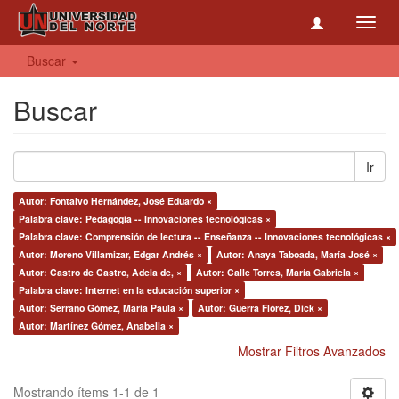
Toggl
navig
Buscar
Buscar
Ir
Autor: Fontalvo Hernández, José Eduardo ×
Palabra clave: Pedagogía -- Innovaciones tecnológicas ×
Palabra clave: Comprensión de lectura -- Enseñanza -- Innovaciones tecnológicas ×
Autor: Moreno Villamizar, Edgar Andrés ×
Autor: Anaya Taboada, María José ×
Autor: Castro de Castro, Adela de, ×
Autor: Calle Torres, María Gabriela ×
Palabra clave: Internet en la educación superior ×
Autor: Serrano Gómez, María Paula ×
Autor: Guerra Flórez, Dick ×
Autor: Martínez Gómez, Anabella ×
Mostrar Filtros Avanzados
Mostrando ítems 1-1 de 1