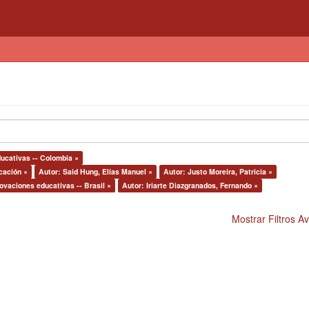
ducativas -- Colombia ×
cación ×
Autor: Said Hung, Elías Manuel ×
Autor: Justo Moreira, Patricia ×
ovaciones educativas -- Brasil ×
Autor: Iriarte Diazgranados, Fernando ×
Mostrar Filtros 