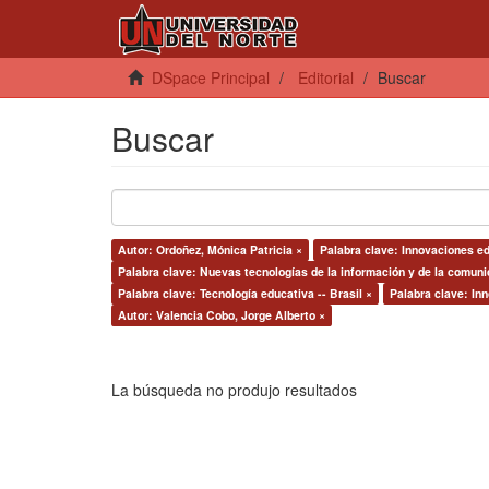
DSpace Principal
Editorial
Buscar
Buscar
Autor: Ordoñez, Mónica Patricia ×
Palabra clave: Innovaciones e
Palabra clave: Nuevas tecnologías de la información y de la comuni
Palabra clave: Tecnología educativa -- Brasil ×
Palabra clave: Inn
Autor: Valencia Cobo, Jorge Alberto ×
La búsqueda no produjo resultados