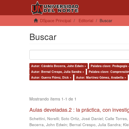
DSpace Principal
Editorial
Buscar
Buscar
Autor: Cándelo Becerra, John Edwin ×
Palabra clave: Pedagogía 
Autor: Bernal Crespo, Julia Sandra ×
Palabra clave: Comprensión 
Autor: Guerra Flórez, Dick ×
Autor: Martínez Gómez, Anabella ×
Mostrando ítems 1-1 de 1
Aulas develadas.2 : la práctica, con invest
Schettini, Norelli
;
Soto Ortiz, José Daniel
;
Calle Torres,
Becerra, John Edwin
;
Bernal Crespo, Julia Sandra
;
Kle