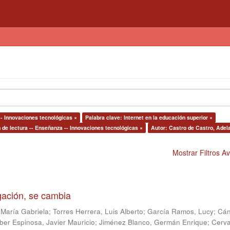
-- Innovaciones tecnológicas ×
Palabra clave: Internet en la educación superior ×
de lectura -- Enseñanza -- Innovaciones tecnológicas ×
Autor: Castro de Castro, Adela
Mostrar Filtros 
igación, se cambia
 María Gabriela
;
Torres Herrera, Luis Alberto
;
García Ramos, Lucy
;
Cán
ber Espinosa, Javier Mauricio
;
Jiménez Blanco, Germán Enrique
;
Cerv