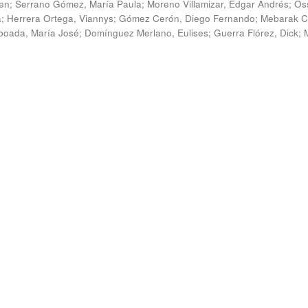
en
;
Serrano Gómez, María Paula
;
Moreno Villamizar, Edgar Andrés
;
Os
a
;
Herrera Ortega, Viannys
;
Gómez Cerón, Diego Fernando
;
Mebarak C
boada, María José
;
Domínguez Merlano, Eulises
;
Guerra Flórez, Dick
;