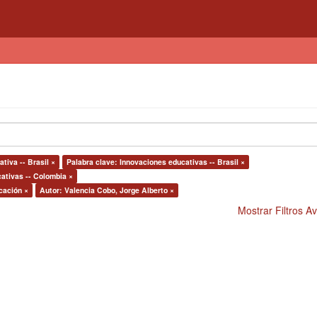
tiva -- Brasil ×
Palabra clave: Innovaciones educativas -- Brasil ×
ativas -- Colombia ×
cación ×
Autor: Valencia Cobo, Jorge Alberto ×
Mostrar Filtros 