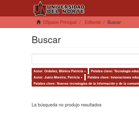
DSpace Principal
Editorial
Buscar
Buscar
Autor: Ordoñez, Mónica Patricia ×
Palabra clave: Tecnología educa
Autor: Justo Moreira, Patricia ×
Palabra clave: Innovaciones educ
Palabra clave: Nuevas tecnologías de la información y de la comuni
La búsqueda no produjo resultados