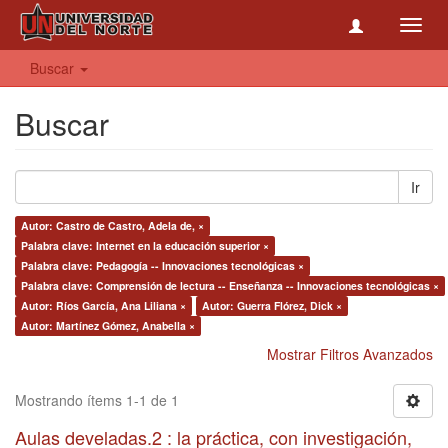
Toggl
navig
Buscar
Buscar
Ir
Autor: Castro de Castro, Adela de, ×
Palabra clave: Internet en la educación superior ×
Palabra clave: Pedagogía -- Innovaciones tecnológicas ×
Palabra clave: Comprensión de lectura -- Enseñanza -- Innovaciones tecnológicas ×
Autor: Ríos García, Ana Liliana ×
Autor: Guerra Flórez, Dick ×
Autor: Martínez Gómez, Anabella ×
Mostrar Filtros Avanzados
Mostrando ítems 1-1 de 1
Aulas develadas.2 : la práctica, con investigación,