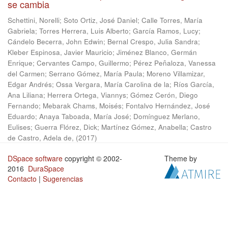
se cambia
Schettini, Norelli
;
Soto Ortiz, José Daniel
;
Calle Torres, María
Gabriela
;
Torres Herrera, Luis Alberto
;
García Ramos, Lucy
;
Cándelo Becerra, John Edwin
;
Bernal Crespo, Julia Sandra
;
Kleber Espinosa, Javier Mauricio
;
Jiménez Blanco, Germán
Enrique
;
Cervantes Campo, Guillermo
;
Pérez Peñaloza, Vanessa
del Carmen
;
Serrano Gómez, María Paula
;
Moreno Villamizar,
Edgar Andrés
;
Ossa Vergara, María Carolina de la
;
Ríos García,
Ana Liliana
;
Herrera Ortega, Viannys
;
Gómez Cerón, Diego
Fernando
;
Mebarak Chams, Moisés
;
Fontalvo Hernández, José
Eduardo
;
Anaya Taboada, María José
;
Domínguez Merlano,
Eulises
;
Guerra Flórez, Dick
;
Martínez Gómez, Anabella
;
Castro
de Castro, Adela de,
(
2017
)
DSpace software
copyright © 2002-
Theme by
2016
DuraSpace
Contacto
|
Sugerencias